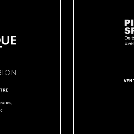
RION
VENT
NTRE
Jeunes,
ec