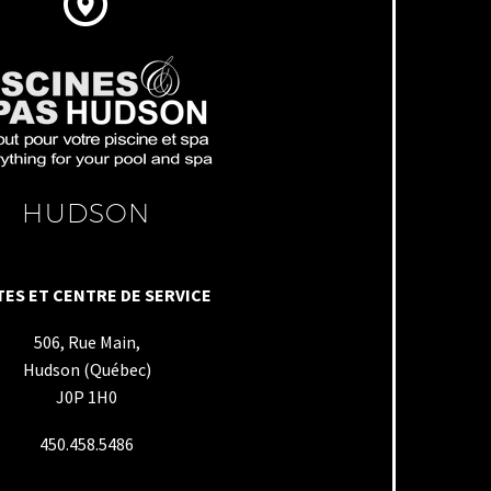


HUDSON
ES ET CENTRE DE SERVICE
506, Rue Main,
Hudson (Québec)
J0P 1H0
450.458.5486