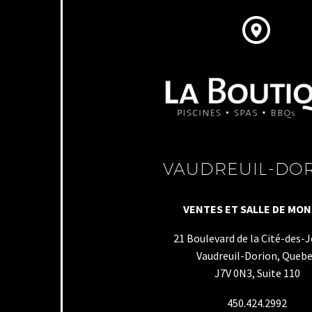


VAUDREUIL-DO
VENTES ET SALLE DE MO
21 Boulevard de la Cité-des-
Vaudreuil-Dorion, Queb
J7V 0N3, Suite 110
450.424.2992