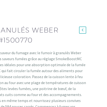
RANULÉS WEBER
1500770
la saveur du fumage avec le fumoir à granulés Weber
les saveurs fumées grâce au réglage SmokeBoostMC
es idéales pour une absorption optimale de la fumée
ui fait circuler la fumée autour des aliments pour
licieuse coloration. Passez de la cuisson lente à feu
sson au four avec une plage de températures de cuisson
tes levées fumées, une poitrine de bœuf, de la
plats cuits comme au four et des accompagnements.
ts en même temps et nourrissez plusieurs convives
on de 594 pouces carrés. Commencez à fumer vos