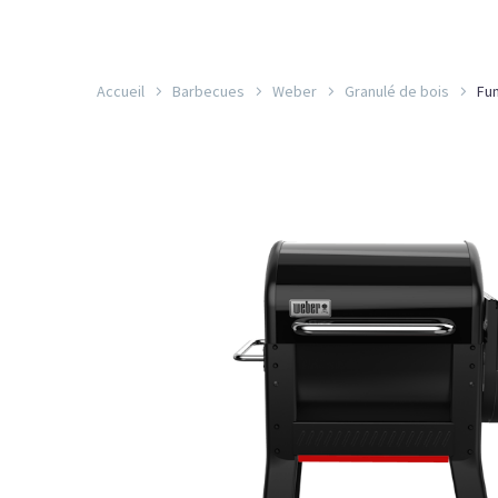
Accueil
Barbecues
Weber
Granulé de bois
Fu