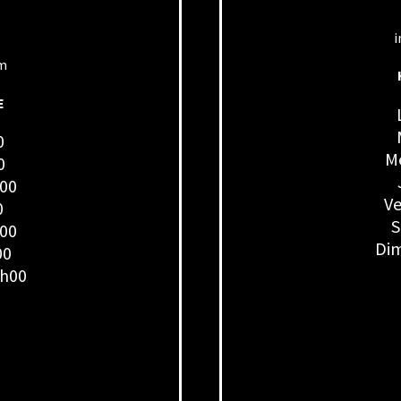
i
om
E
0
Me
0
h00
Ve
0
S
h00
Dim
00
7h00