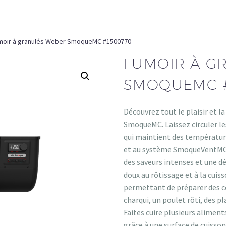
moir à granulés Weber SmoqueMC #1500770
FUMOIR À G
SMOQUEMC #
Découvrez tout le plaisir et 
SmoqueMC. Laissez circuler 
qui maintient des températur
et au système SmoqueVentMC q
des saveurs intenses et une dé
doux au rôtissage et à la cui
permettant de préparer des cô
charqui, un poulet rôti, des 
Faites cuire plusieurs alimen
grâce à une surface de cuiss