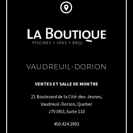


VAUDREUIL-DORION
VENTES ET SALLE DE MONTRE
21 Boulevard de la Cité-des-Jeunes,
Vaudreuil-Dorion, Quebec
J7V 0N3, Suite 110
450.424.2992