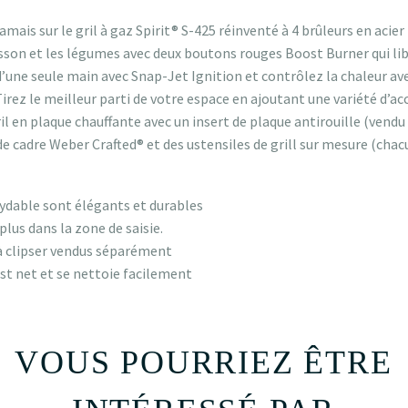
jamais sur le gril à gaz Spirit® S-425 réinventé à 4 brûleurs en acie
oisson et les légumes avec deux boutons rouges Boost Burner qui li
 d’une seule main avec Snap-Jet Ignition et contrôlez la chaleur 
Tirez le meilleur parti de votre espace en ajoutant une variété d’
il en plaque chauffante avec un insert de plaque antirouille (vend
 de cadre Weber Crafted® et des ustensiles de grill sur mesure (ch
oxydable sont élégants et durables
lus dans la zone de saisie.
à clipser vendus séparément
t net et se nettoie facilement
VOUS POURRIEZ ÊTRE