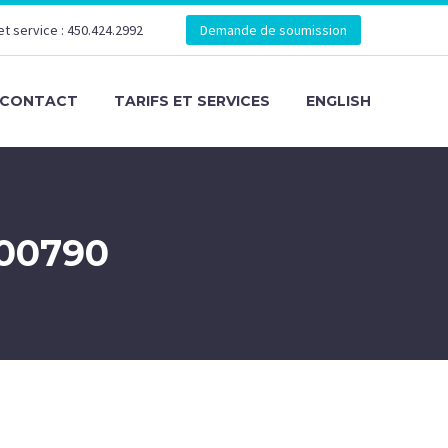
et service : 450.424.2992
Demande de soumission
CONTACT
TARIFS ET SERVICES
ENGLISH
500790