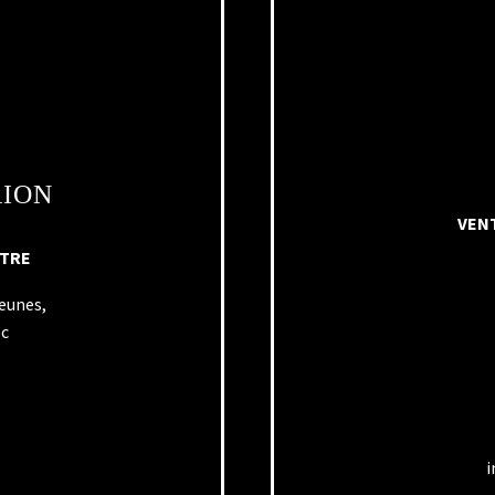
RION
VENT
NTRE
Jeunes,
ec
i