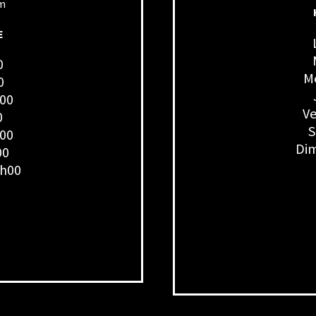
om
E
0
Me
0
h00
Ve
0
S
h00
Dim
00
7h00