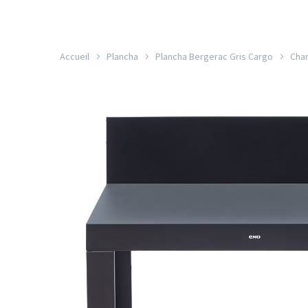
Accueil
Plancha
Plancha Bergerac Gris Cargo
Char