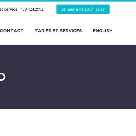
et service : 450.424.2992
Demande de soumission
CONTACT
TARIFS ET SERVICES
ENGLISH
O