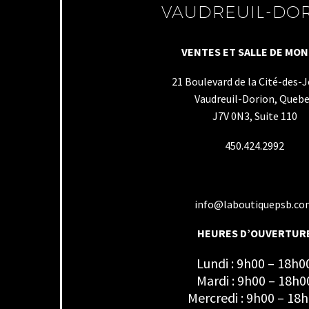
VAUDREUIL-DO
VENTES ET SALLE DE MO
21 Boulevard de la Cité-des-
Vaudreuil-Dorion, Queb
J7V 0N3, Suite 110
450.424.2992
info@laboutiquepsb.c
HEURES D’OUVERTUR
Lundi : 9h00 – 18h0
Mardi : 9h00 – 18h0
Mercredi : 9h00 – 18