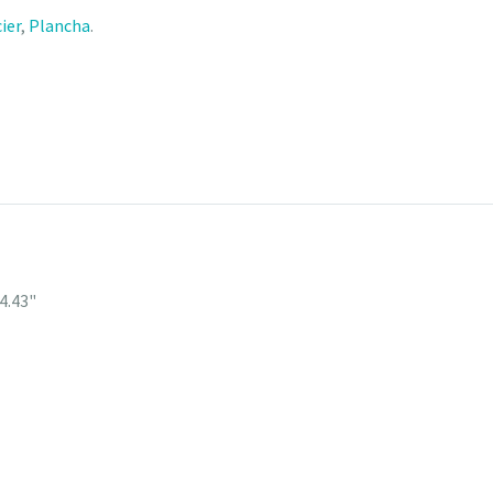
ier
,
Plancha
.
24.43"