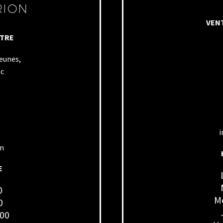
RION
VENT
NTRE
Jeunes,
ec
i
om
E
0
Me
0
h00