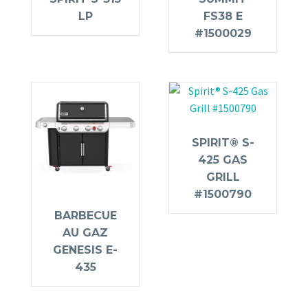
LP
FS38 E
#1500029
SPIRIT® S-
425 GAS
GRILL
#1500790
BARBECUE
AU GAZ
GENESIS E-
435