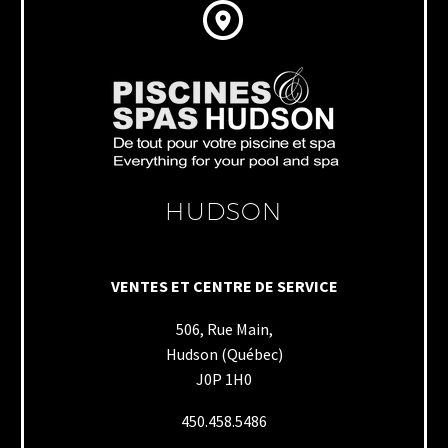


HUDSON
VENTES ET CENTRE DE SERVICE
506, Rue Main,
Hudson (Québec)
J0P 1H0
450.458.5486