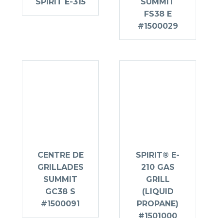
SPIRIT E-315
SUMMIT
FS38 E
#1500029
CENTRE DE
SPIRIT® E-
GRILLADES
210 GAS
SUMMIT
GRILL
GC38 S
(LIQUID
#1500091
PROPANE)
#1501000