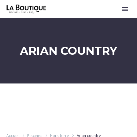
ARIAN COUNTRY
ENGLISH
Accueil
Piscines
Hors terre
Arian country