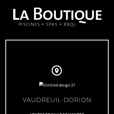


VAUDREUIL-DORION