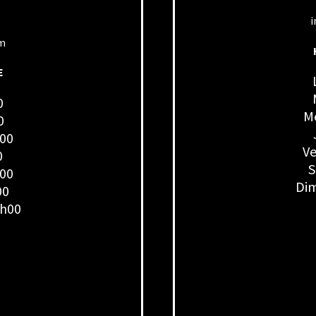
i
om
E
0
Me
0
h00
Ve
0
S
h00
Dim
00
7h00