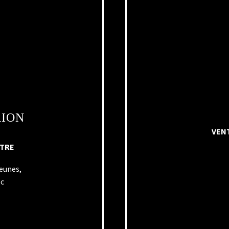
RION
VENT
NTRE
Jeunes,
ec