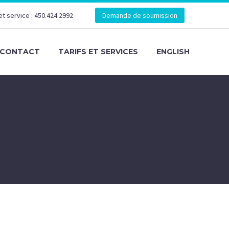
et service : 450.424.2992
Demande de soumission
CONTACT
TARIFS ET SERVICES
ENGLISH