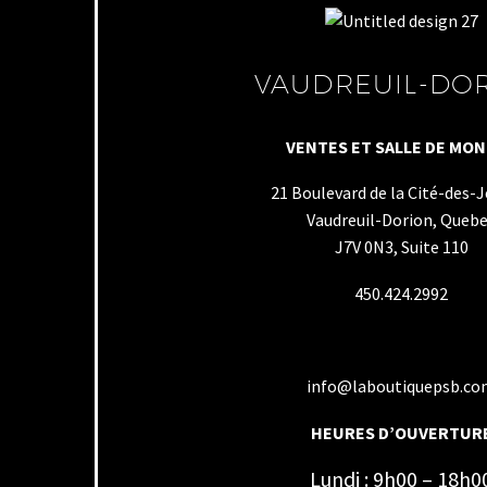
VAUDREUIL-DO
VENTES ET SALLE DE MO
21 Boulevard de la Cité-des-
Vaudreuil-Dorion, Queb
J7V 0N3, Suite 110
450.424.2992
info@laboutiquepsb.c
HEURES D’OUVERTUR
Lundi : 9h00 – 18h0