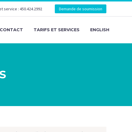
et service : 450.424.2992
Demande de soumission
CONTACT
TARIFS ET SERVICES
ENGLISH
S