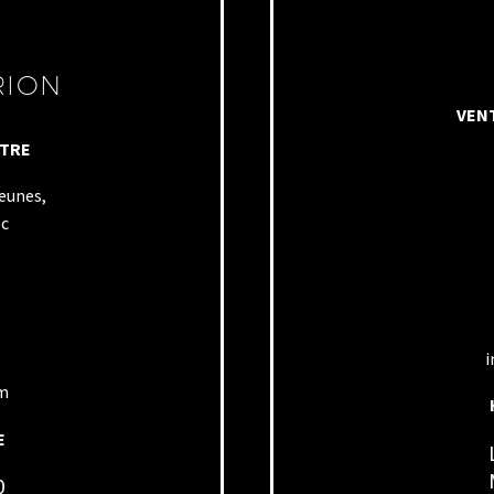
RION
VENT
NTRE
Jeunes,
ec
i
om
E
0